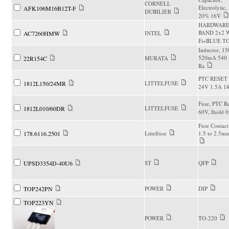
CORNELL
Electrolytic,
AFK106M16B12T-F
DUBILIER
20% 16V
HARDWARE
BAND 2x2 W
AC7260HMW
INTEL
Fi+BLUE T
Inductor, 1
520mA 540
22R154C
MURATA
Ra
PTC RESET
1812L150/24MR
LITTELFUSE
24V 1.5A 1
Fuse, PTC Re
1812L010/60DR
LITTELFUSE
60V, Ihold 0
Fuse Contac
178.6116.2501
Littelfuse
1.5 to 2.5m
UPSD3354D-40U6
ST
QFP
TOP242PN
POWER
DIP
TOP223YN
POWER
TO-220