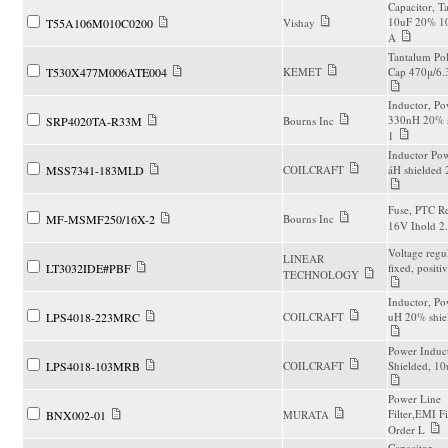
Capacitor, T
10uF 20% 10
T55A106M010C0200
Vishay
A
Tantalum Po
T530X477M006ATE004
KEMET
Cap 470μ/6.
Inductor, Po
330nH 20% s
SRP4020TA-R33M
Bourns Inc
1
Inductor Pow
MSS7341-183MLD
COILCRAFT
áH shielded 
Fuse, PTC Re
MF-MSMF250/16X-2
Bourns Inc
16V Ihold 2.
Voltage regul
LINEAR
LT3032IDE#PBF
fixed, positi
TECHNOLOGY
Inductor, Po
LPS4018-223MRC
COILCRAFT
uH 20% shie
Power Induct
LPS4018-103MRB
COILCRAFT
Shielded, 10
Power Line
Filter,EMI Fi
BNX002-01
MURATA
Order L
Capacitor,