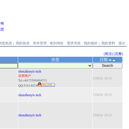
价格
现货
浏览热卖
我的热卖
库存管理
收到询价
需求浏览
我的报价
我的资料
退出
|
|
[简洁]
[完整]
供货
日期
shenzhenyls tech
试用用户
250828 20:23
Tel:+8675588604531
QQ:
51614824
shenzhenyls tech
250828 20:23
shenzhenyls tech
250828 20:23