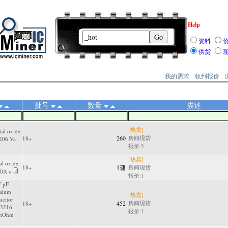
Help
资料
供货
我的需求
收到报价
批号
数量
描述
[热卖]
tal oxide
260
房间现货
18+
206 Va
报价:3
[热卖]
al oxide,
1곓
18+
房间现货
0A s
报价:1
7 μF
alum
[热卖]
acitor
452
房间现货
18+
(3216
报价:1
0mOhm