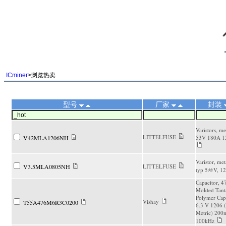
||
ICminer
>浏览热卖
型号
厂家
封装
Varistors, me
LITTELFUSE
V42MLA1206NH
53V 180A 1
Varistor, met
V3.5MLA0805NH
LITTELFUSE
typ 5ᅓV, 12
Capacitor, 4
Molded Tant
Polymer Cap
Vishay
T55A476M6R3C0200
6.3 V 1206 
Metric) 20
100kHz