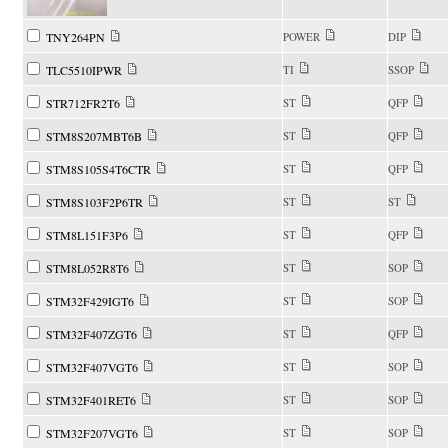
TNY264PN
POWER
DIP
TLC5510IPWR
TI
SSOP
STR712FR2T6
ST
QFP
STM8S207MBT6B
ST
QFP
STM8S105S4T6CTR
ST
QFP
STM8S103F2P6TR
ST
ST
STM8L151F3P6
ST
QFP
STM8L052R8T6
ST
SOP
STM32F429IGT6
ST
SOP
STM32F407ZGT6
ST
QFP
STM32F407VGT6
ST
SOP
STM32F401RET6
ST
SOP
STM32F207VGT6
ST
SOP