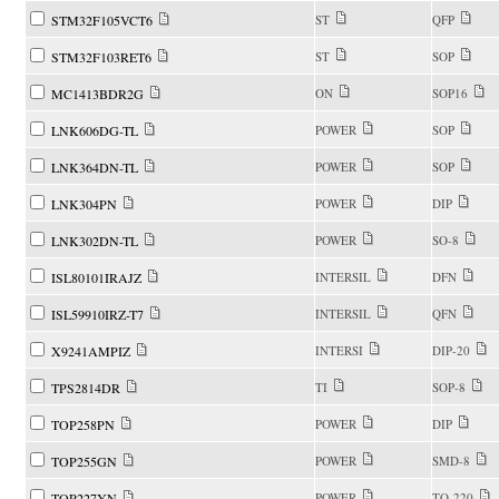
STM32F105VCT6
ST
QFP
STM32F103RET6
ST
SOP
MC1413BDR2G
ON
SOP16
LNK606DG-TL
POWER
SOP
LNK364DN-TL
POWER
SOP
LNK304PN
POWER
DIP
LNK302DN-TL
POWER
SO-8
ISL80101IRAJZ
INTERSIL
DFN
ISL59910IRZ-T7
INTERSIL
QFN
X9241AMPIZ
INTERSI
DIP-20
TPS2814DR
TI
SOP-8
TOP258PN
POWER
DIP
TOP255GN
POWER
SMD-8
TOP227YN
POWER
TO-220