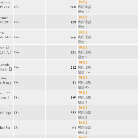
[热卖]
antalum
V case
18+
600
房间现货
报价:1.4
[热卖]
lymer
18+
129
房间现货
3V 2917
报价:1
[热卖]
wer,
hielded
18+
966
房间现货
报价:1
[热卖]
er, 18
18+
331
房间现货
2.65 A 7
报价:5
[热卖]
sttable,
18+
212
房间现货
5A It
报价:1.4
[热卖]
ator,
18+
41
房间现货
ve & neg
报价:45
[热卖]
wer, 22
1괖
18+
房间现货
lded, 6
报价:3
[热卖]
or,
18+
352
房间现货
uH, 1ƺA,
报价:2
[热卖]
lter 5th
18+
63
房间现货
报价:21
[热卖]