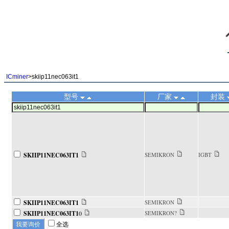
||
ICminer
>skiip11nec063it1
型号
厂家
封装
SKIIP11NEC063IT1
SEMIKRON
IGBT
SKIIP11NEC063IT1
SEMIKRON
SKIIP11NEC063IT1
0
SEMIKRON?
全选