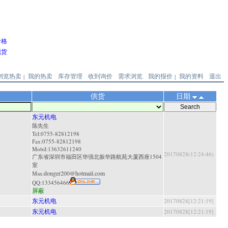
价格
现货
浏览热卖
我的热卖
库存管理
收到询价
需求浏览
我的报价
我的资料
退出
|
|
供货
日期
东元机电
陈先生
Tel:0755-82812198
Fax:0755-82812198
Mobil:13632611240
20170828(12:24:46)
广东省深圳市福田区华强北振华路航苑大厦西座1504
室
donger200@hotmail.com
Msn:
QQ:
133456466
屏蔽
东元机电
20170828[12:21:19]
东元机电
20170828[12:21:19]