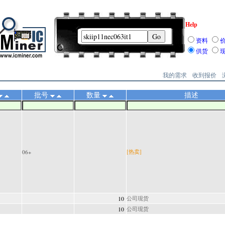
Help
资料
供货
我的需求
收到报价
批号
数量
描述
[热卖]
06+
10
公司现货
10
公司现货