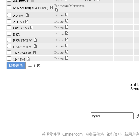
ZY160
GP
Panasonic/Matsushita
MA
ZY160
(MA1Z160)
Diotec
ZM160
Diotec
ZD160
Diotec
GP10-160
Diotec
BZY
Diotec
BZV47C160
Diotec
BZD23C160
Diotec
1N5954A/B
Diotec
1N4494
全选
Total 
Sear
盛明零件网 ICminer.com
服务及价格
银行资料
新用户