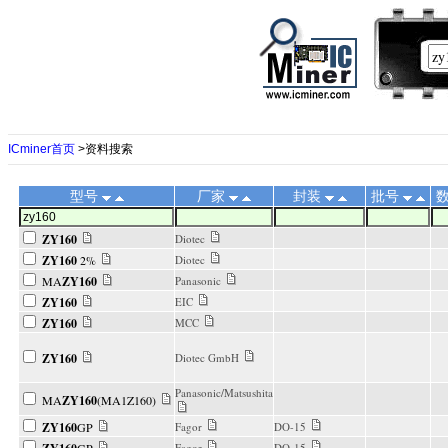
ICminer首页
>资料搜索
型号
厂家
封装
批号
ZY160
Diotec
ZY160
2%
Diotec
MA
ZY160
Panasonic
ZY160
EIC
ZY160
MCC
ZY160
Diotec GmbH
Panasonic/Matsushita
MA
ZY160
(MA1Z160)
ZY160
GP
Fagor
DO-15
Fagor
DO-15