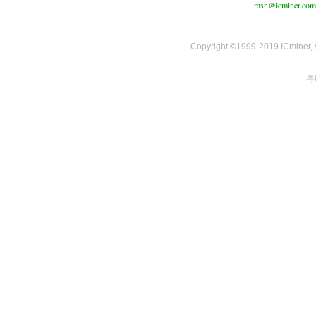
msn@icminer.com
Copyright ©1999-2019 ICminer, Al
粤