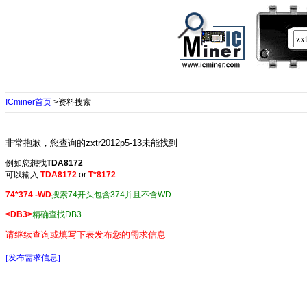
ICminer首页
>资料搜索
非常抱歉，您查询的zxtr2012p5-13未能找到
例如您想找
TDA8172
可以输入
TDA8172
or
T*8172
74*374 -WD
搜索74开头包含374并且不含WD
<DB3>
精确查找DB3
请继续查询或填写下表发布您的需求信息
[发布需求信息]