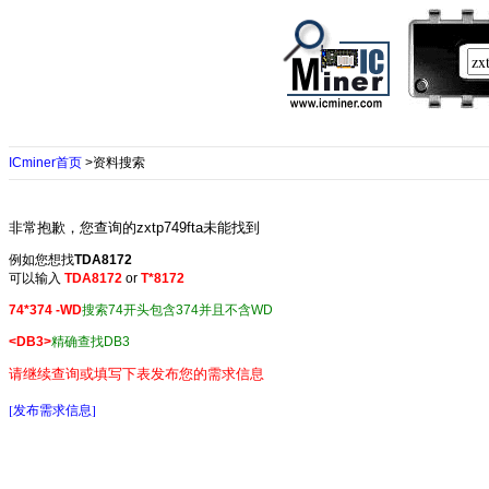
ICminer首页
>资料搜索
非常抱歉，您查询的zxtp749fta未能找到
例如您想找
TDA8172
可以输入
TDA8172
or
T*8172
74*374 -WD
搜索74开头包含374并且不含WD
<DB3>
精确查找DB3
请继续查询或填写下表发布您的需求信息
[发布需求信息]