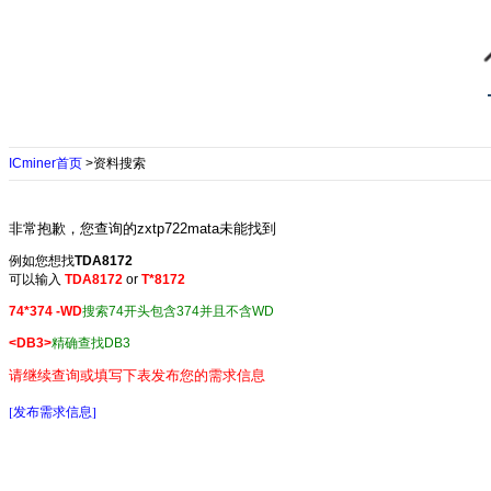
ICminer首页
>资料搜索
非常抱歉，您查询的zxtp722mata未能找到
例如您想找
TDA8172
可以输入
TDA8172
or
T*8172
74*374 -WD
搜索74开头包含374并且不含WD
<DB3>
精确查找DB3
请继续查询或填写下表发布您的需求信息
[发布需求信息]