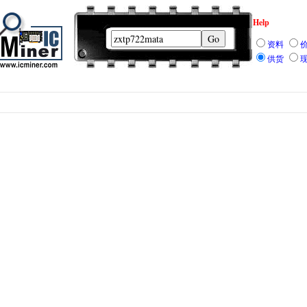
Help
资料
供货