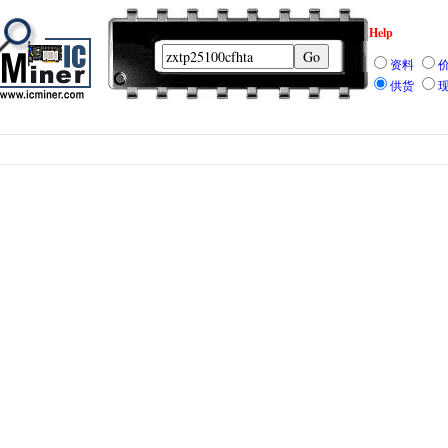
Help
资料
供货