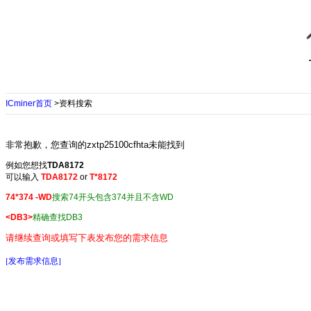
ICminer首页
>资料搜索
非常抱歉，您查询的zxtp25100cfhta未能找到
例如您想找
TDA8172
可以输入
TDA8172
or
T*8172
74*374 -WD
搜索74开头包含374并且不含WD
<DB3>
精确查找DB3
请继续查询或填写下表发布您的需求信息
[发布需求信息]