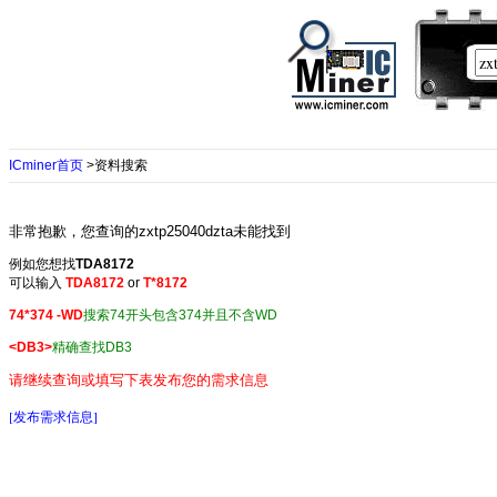
ICminer首页
>资料搜索
非常抱歉，您查询的zxtp25040dzta未能找到
例如您想找
TDA8172
可以输入
TDA8172
or
T*8172
74*374 -WD
搜索74开头包含374并且不含WD
<DB3>
精确查找DB3
请继续查询或填写下表发布您的需求信息
[发布需求信息]