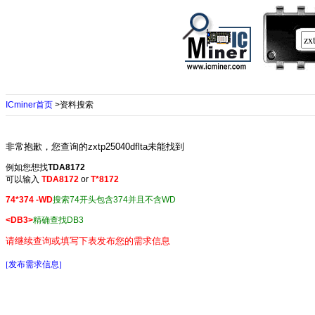
ICminer首页
>资料搜索
非常抱歉，您查询的zxtp25040dflta未能找到
例如您想找
TDA8172
可以输入
TDA8172
or
T*8172
74*374 -WD
搜索74开头包含374并且不含WD
<DB3>
精确查找DB3
请继续查询或填写下表发布您的需求信息
[发布需求信息]